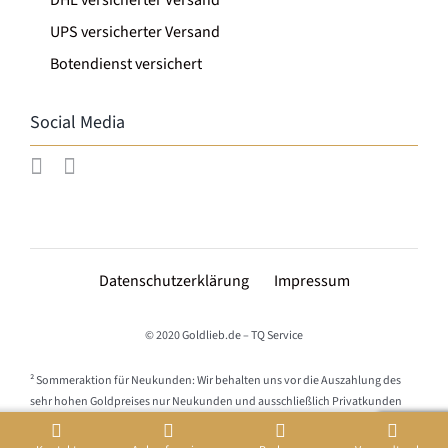
UPS versicherter Versand
Botendienst versichert
Social Media
Datenschutzerklärung
Impressum
© 2020 Goldlieb.de – TQ Service
² Sommeraktion für Neukunden: Wir behalten uns vor die Auszahlung des
sehr hohen Goldpreises nur Neukunden und ausschließlich Privatkunden
anzubieten. Goldmengen von über 50 g reinem Gold werden von uns als
gewerblich gesehen und dementsprechend nicht Teil der Aktion.