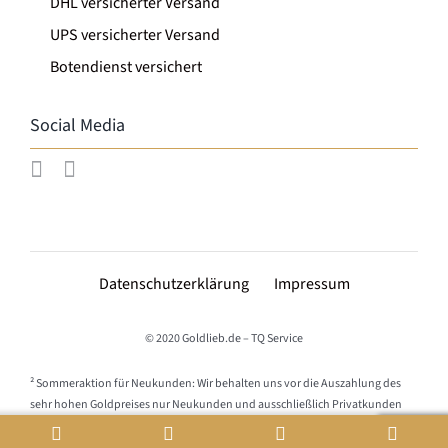
DHL versicherter Versand
UPS versicherter Versand
Botendienst versichert
Social Media
Datenschutzerklärung
Impressum
© 2020 Goldlieb.de – TQ Service
² Sommeraktion für Neukunden: Wir behalten uns vor die Auszahlung des
sehr hohen Goldpreises nur Neukunden und ausschließlich Privatkunden
anzubieten. Goldmengen von über 50 g reinem Gold werden von uns als
gewerblich gesehen und dementsprechend nicht Teil der Aktion.